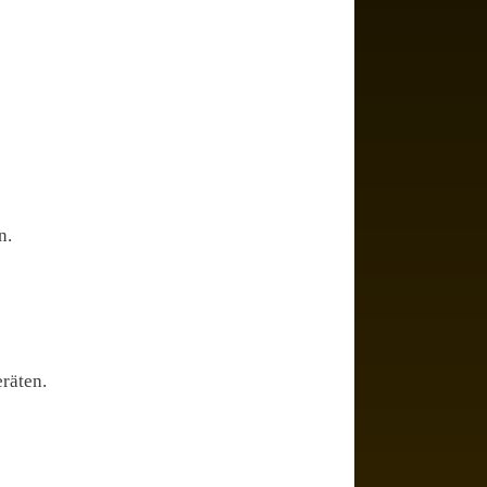
n.
räten.