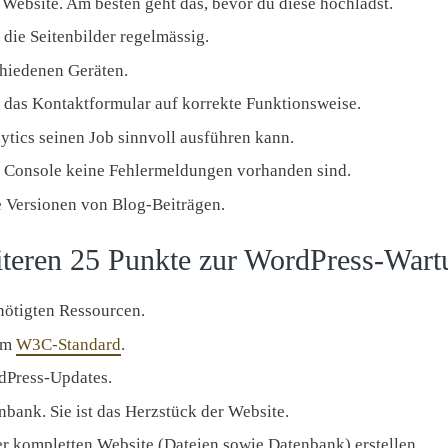
 Website. Am besten geht das, bevor du diese hochlädst.
die Seitenbilder regelmässig.
chiedenen Geräten.
 das Kontaktformular auf korrekte Funktionsweise.
lytics seinen Job sinnvoll ausführen kann.
h Console keine Fehlermeldungen vorhanden sind.
e Versionen von Blog-Beiträgen.
iteren 25 Punkte zur WordPress-Wart
enötigten Ressourcen.
dem
W3C-Standard
.
dPress-Updates.
bank. Sie ist das Herzstück der Website.
er kompletten Website (Dateien sowie Datenbank) erstellen.