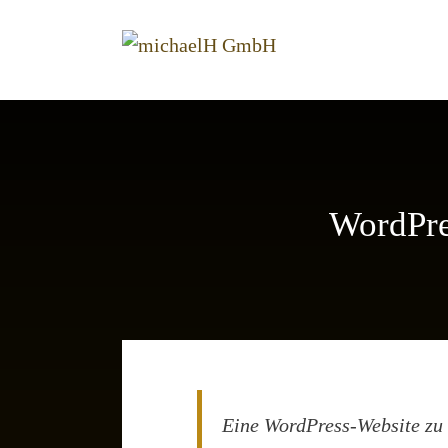
Skip
to
content
WordPre
Eine WordPress-Website zu e