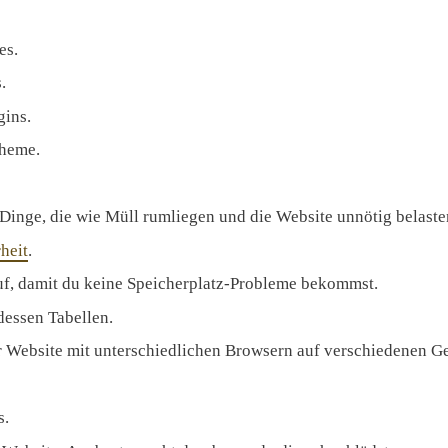
es.
.
gins.
Theme.
 Dinge, die wie Müll rumliegen und die Website unnötig belaste
heit
.
f, damit du keine Speicherplatz-Probleme bekommst.
dessen Tabellen.
er Website mit unterschiedlichen Browsern auf verschiedenen Ge
s.